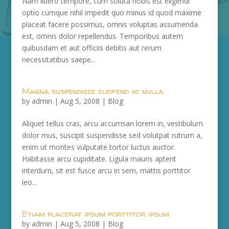
Nam libero tempore, cum soluta nobis est eligendi
optio cumque nihil impedit quo minus id quod maxime
placeat facere possimus, omnis voluptas assumenda
est, omnis dolor repellendus. Temporibus autem
quibusdam et aut officiis debitis aut rerum
necessitatibus saepe...
Magna suspendisse eleifend at nulla
by
admin
|
Aug 5, 2008
|
Blog
Aliquet tellus cras, arcu accumsan lorem in, vestibulum
dolor mus, suscipit suspendisse sed volutpat rutrum a,
enim ut montes vulputate tortor luctus auctor.
Habitasse arcu cupiditate. Ligula mauris aptent
interdum, sit est fusce arcu in sem, mattis porttitor
leo...
Etiam placerat ipsum porttitor ipsum
by
admin
|
Aug 5, 2008
|
Blog