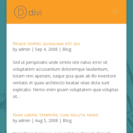
Neque porro quisquam est qui
by
admin
|
Sep 4, 2008
|
Blog
Sed ut perspiciatis unde omnis iste natus error sit
voluptatem accusantium doloremque laudantium,
totam rem aperiam, eaque ipsa quae ab illo inventore
veritatis et quasi architecto beatae vitae dicta sunt
explicabo. Nemo enim ipsam voluptatem quia voluptas
sit...
Nam libero tempore, cum soluta nobis
by
admin
|
Aug 5, 2008
|
Blog